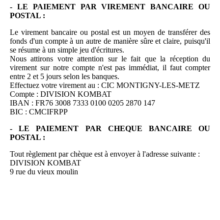
- LE PAIEMENT PAR VIREMENT BANCAIRE OU
POSTAL :
Le virement bancaire ou postal est un moyen de transférer des
fonds d'un compte à un autre de manière sûre et claire, puisqu'il
se résume à un simple jeu d'écritures.
Nous attirons votre attention sur le fait que la réception du
virement sur notre compte n'est pas immédiat, il faut compter
entre 2 et 5 jours selon les banques.
Effectuez votre virement au : CIC MONTIGNY-LES-METZ
Compte : DIVISION KOMBAT
IBAN : FR76 3008 7333 0100 0205 2870 147
BIC : CMCIFRPP
- LE PAIEMENT PAR CHEQUE BANCAIRE OU
POSTAL :
Tout règlement par chèque est à envoyer à l'adresse suivante :
DIVISION KOMBAT
9 rue du vieux moulin
57420 LORRY-MARDIGNY
Ce mode de paiement est réservé exclusivement à la France
métropolitaine.